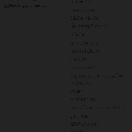
อำนาจหน้าที่
โครงสร้างองค์กร
วิสัยทัศน์/พันธกิจ
นโยบายการบริหารงาน
สำนักงาน
ผลการดำเนินงาน
แผนการดำเนินงาน
งบประมาณ
งานการเจ้าหน้าที่
ข้อมูลเชิงสถิติและความพึงพอใจใน
การให้บริการ
งานสภา
ลานกีฬาตำบลกู่
แผนการใช้จ่ายงบประมาณประจำปี
รูปกิจกรรม
พิพิธภัณฑ์ชาวกูย