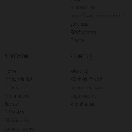
ลานกีฬาตำบลกู่
แผนการใช้จ่ายงบประมาณประจำปี
รูปกิจกรรม
พิพิธภัณฑ์ชาวกูย
E-book
ข่าวประกาศ
คลังความรู้
Home
คลังความรู้
ข่าวประชาสัมพันธ์
คู่มือสำหรับเจ้าหน้าที่
ข่าวจัดซื้อจัดจ้าง
กฎระเบียบ ข้อบังคับ
คำถามที่พบบ่อย
ข้อมูลการบริการ
ติดต่อเรา
คำถามที่พบบ่อย
E–Service
Q&Aเว็บบอร์ด
ลงนามถวายพระพร