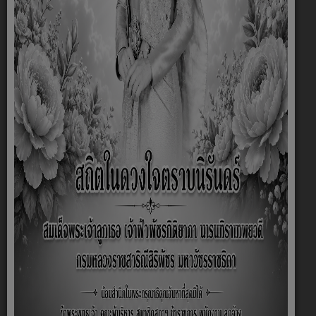
คิดเห็น
งดเว้นการใช้คำหยาบ คำด่า ส่อเสียด ดูหมิ่น
กล่าวหาให้ร้าย สร้างความแตกแยก ข้อความ
ลามกอนาจาร ข้อความที่ขัดต่อกฎหมายหรือ
ศีลธรรมอันดีงาม หรือกระทบถึงสถาบันอันเป็น
ที่เคารพ
ทุกความคิดเห็นไม่เกี่ยวข้องกับผู้ดำเนินการ
เว็บไซต์ และไม่สามารถนำไปอ้างอิงทาง
กฎหมายได้
ชื่อ-นามสกุล
*
เบอร์โทรศัพท์
*