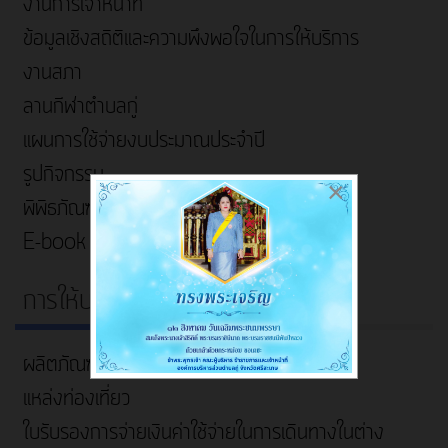
งานการเจ้าหน้าที่
ข้อมูลเชิงสถิติและความพึงพอใจในการให้บริการ
งานสภา
ลานกีฬาตำบลกู่
แผนการใช้จ่ายงบประมาณประจำปี
รูปกิจกรรม
×
พิพิธภัณฑ์ชาวกูย
E-book
การให้บริการ
ผลิตภัณฑ์ชุมชน
แหล่งท่องเที่ยว
ใบรับรองการจ่ายเงินค่าใช้จ่ายในการเดินทางในต่าง