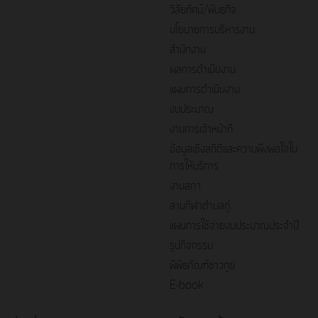
วิสัยทัศน์/พันธกิจ
นโยบายการบริหารงาน
สำนักงาน
ผลการดำเนินงาน
แผนการดำเนินงาน
งบประมาณ
งานการเจ้าหน้าที่
ข้อมูลเชิงสถิติและความพึงพอใจใน
การให้บริการ
งานสภา
ลานกีฬาตำบลกู่
แผนการใช้จ่ายงบประมาณประจำปี
รูปกิจกรรม
พิพิธภัณฑ์ชาวกูย
E-book