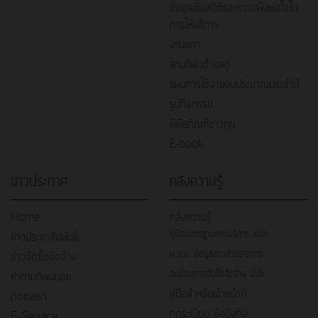
ข้อมูลเชิงสถิติและความพึงพอใจใน
การให้บริการ
งานสภา
ลานกีฬาตำบลกู่
แผนการใช้จ่ายงบประมาณประจำปี
รูปกิจกรรม
พิพิธภัณฑ์ชาวกูย
E-book
ข่าวประกาศ
คลังความรู้
Home
คลังความรู้
คู่มือมาตรฐานการบริการ อปท.
ข่าวประชาสัมพันธ์
พ.ร.บ. ข้อมูลข่าวสารราชการ
ข่าวจัดซื้อจัดจ้าง
ระเบียบการจัดซื้อจัดจ้าง ปปช.
คำถามที่พบบ่อย
คู่มือสำหรับเจ้าหน้าที่
ติดต่อเรา
กฎระเบียบ ข้อบังคับ
E–Service