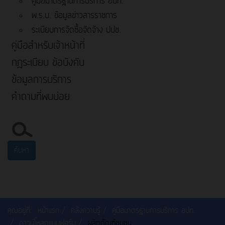
คู่มือมาตรฐานการบริการ อปท.
พ.ร.บ. ข้อมูลข่าวสารราชการ
ระเบียบการจัดซื้อจัดจ้าง ปปช.
คู่มือสำหรับเจ้าหน้าที่
กฎระเบียบ ข้อบังคับ
ข้อมูลการบริการ
คำถามที่พบบ่อย
ค้นหา...
ค้นหา
คุณอยู่ที่:
หน้าแรก
คลังความรู้
คู่มือมาตรฐานการบริการ อปท.
ดาวน์โหลดแบบฟอร์ม
ผลิตภัณฑ์ชุมชน