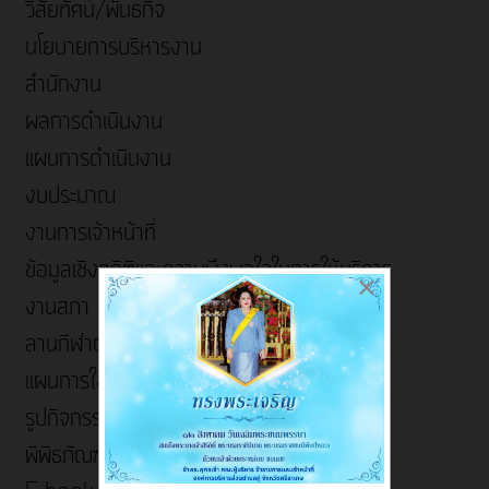
วิสัยทัศน์/พันธกิจ
นโยบายการบริหารงาน
สำนักงาน
ผลการดำเนินงาน
แผนการดำเนินงาน
งบประมาณ
งานการเจ้าหน้าที่
ข้อมูลเชิงสถิติและความพึงพอใจในการให้บริการ
×
งานสภา
ลานกีฬาตำบลกู่
แผนการใช้จ่ายงบประมาณประจำปี
รูปกิจกรรม
พิพิธภัณฑ์ชาวกูย